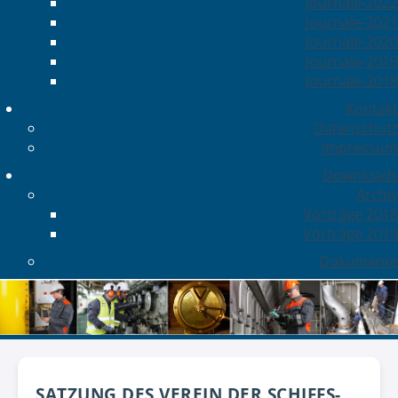
Journale-2022
Journale-2021
Journale-2020
Journale-2019
Journale-2018
Kontakt
Datenschutz
Impressum
Downloads
Archiv
Vorträge 2018
Vorträge 2019
Dokumente
SATZUNG DES VEREIN DER SCHIFFS-