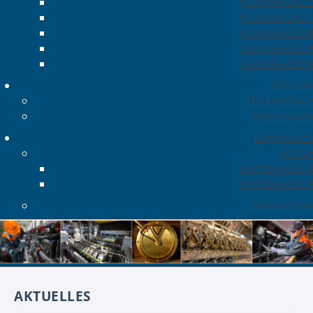
Journale-2022
Journale-2021
Journale-2020
Journale-2019
Journale-2018
Kontakt
Datenschutz
Impressum
Downloads
Archiv
Vorträge 2018
Vorträge 2019
Dokumente
AKTUELLES