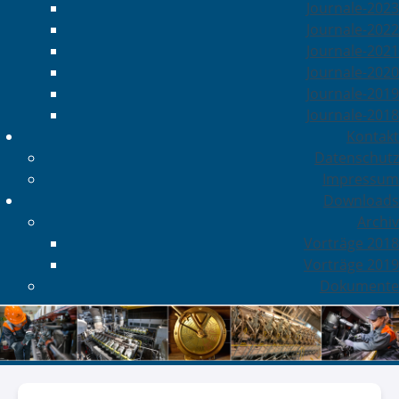
Journale-2023
Journale-2022
Journale-2021
Journale-2020
Journale-2019
Journale-2018
Kontakt
Datenschutz
Impressum
Downloads
Archiv
Vorträge 2018
Vorträge 2019
Dokumente