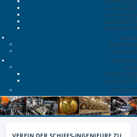
Journale-2022
Journale-2021
Journale-2020
Journale-2019
Journale-2018
Kontakt
Datenschutz
Impressum
Downloads
Archiv
Vorträge 2018
Vorträge 2019
Dokumente
VEREIN DER SCHIFFS-INGENIEURE ZU