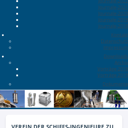
Journale-2022
Journale-2021
Journale-2020
Journale-2019
Journale-2018
Kontakt
Datenschutz
Impressum
Downloads
Archiv
Vorträge 2018
Vorträge 2019
Dokumente
VEREIN DER SCHIFFS-INGENIEURE ZU