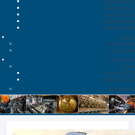
Journale-2022
Journale-2021
Journale-2020
Journale-2019
Journale-2018
Kontakt
Datenschutz
Impressum
Downloads
Archiv
Vorträge 2018
Vorträge 2019
Dokumente