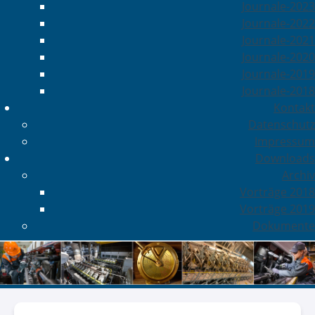
Journale-2023
Journale-2022
Journale-2021
Journale-2020
Journale-2019
Journale-2018
Kontakt
Datenschutz
Impressum
Downloads
Archiv
Vorträge 2018
Vorträge 2019
Dokumente