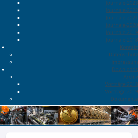
Journale-2023
Journale-2022
Journale-2021
Journale-2020
Journale-2019
Journale-2018
Kontakt
Datenschutz
Impressum
Downloads
Archiv
Vorträge 2018
Vorträge 2019
Dokumente