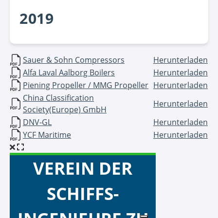
2019
Titel
Herunterladen
Sauer & Sohn Compressors
Herunterladen
Alfa Laval Aalborg Boilers
Herunterladen
Piening Propeller / MMG Propeller
Herunterladen
China Classification
Herunterladen
Society(Europe) GmbH
DNV-GL
Herunterladen
YCF Maritime
Herunterladen