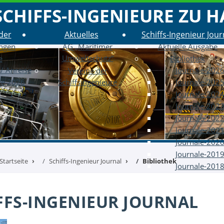
SCHIFFS-INGENIEURE ZU H
der
Aktuelles
Schiffs-Ingenieur Jour
ungen
AG „Maritimer
Aktuelle Ausgabe
Umweltschutz“
e
Bibliothek
/ Anreise
Journale-202
Vereine der
ge 2026
Schiffsingenieure
Journale-202
Journale-202
Journale-202
Journale-202
Journale-202
Journale-202
Journale-201
Startseite
Schiffs-Ingenieur Journal
Bibliothek
Journale-201
FFS-INGENIEUR JOURNAL