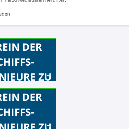
ch hierzu Mediadaten herunter.
aden