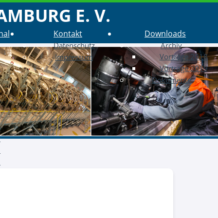
AMBURG E. V.
nal
Kontakt
Downloads
Datenschutz
Archiv
Vorträge 2018
Impressum
6
Vorträge 2019
5
Dokumente
4
3
2
1
0
9
8