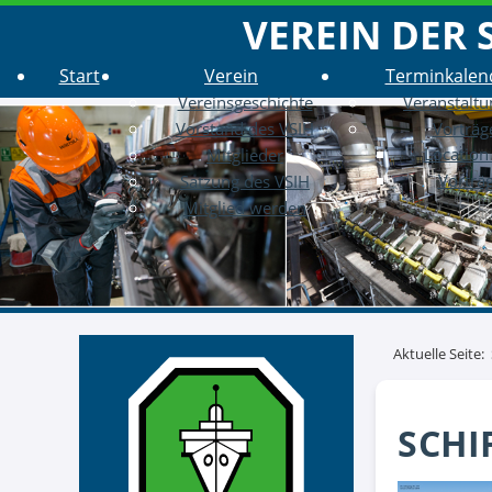
VEREIN DER 
Start
Verein
Terminkalen
Vereinsgeschichte
Veranstalt
Vorstand des VSIH
Vorträg
Location 
Mitglieder
Vorträ
Satzung des VSIH
Mitglied werden
Aktuelle Seite:
SCHI