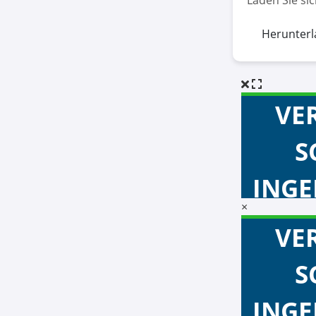
Laden Sie si
Herunterl
×