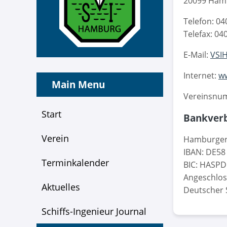
20099 Ham
Telefon: 04
Telefax: 04
E-Mail:
VSIH
Internet:
ww
Main Menu
Vereinsnum
Start
Bankverb
Verein
Hamburger
IBAN: DE58
Terminkalender
BIC: HASP
Angeschlos
Aktuelles
Deutscher S
Schiffs-Ingenieur Journal