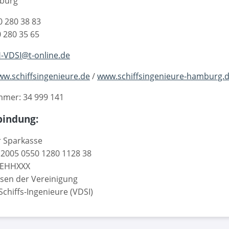
burg
0 280 38 83
0 280 35 65
-VDSI@t-online.de
w.schiffsingenieure.de
/
www.schiffsingenieure-hamburg.
mer: 34 999 141
indung:
 Sparkasse
 2005 0550 1280 1128 38
DEHHXXX
sen der Vereinigung
chiffs-Ingenieure (VDSI)