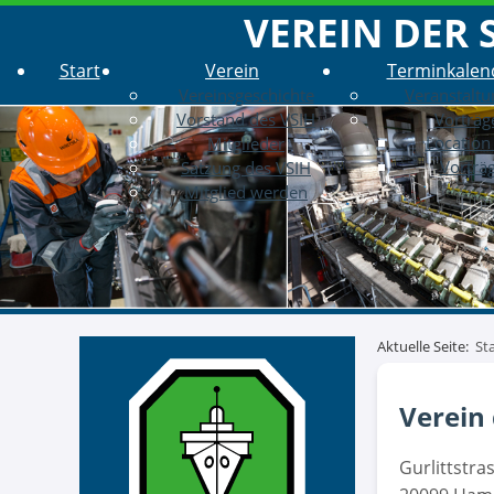
VEREIN DER 
Start
Verein
Terminkalen
Vereinsgeschichte
Veranstalt
Vorstand des VSIH
Vorträg
Location 
Mitglieder
Vorträ
Satzung des VSIH
Mitglied werden
Aktuelle Seite:
St
Verein 
Gurlittstra