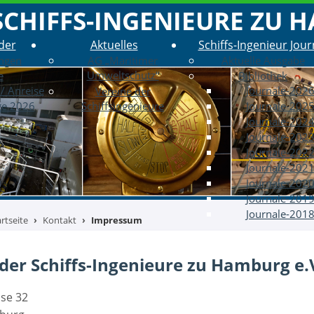
SCHIFFS-INGENIEURE ZU H
der
Aktuelles
Schiffs-Ingenieur Jour
ungen
AG „Maritimer
Aktuelle Ausgabe
Umweltschutz“
e
Bibliothek
/ Anreise
Journale-202
Vereine der
ge 2026
Schiffsingenieure
Journale-202
Journale-202
Journale-202
Journale-202
Journale-202
Journale-202
Journale-201
Journale-201
artseite
Kontakt
Impressum
der Schiffs-Ingenieure zu Hamburg e.
sse 32