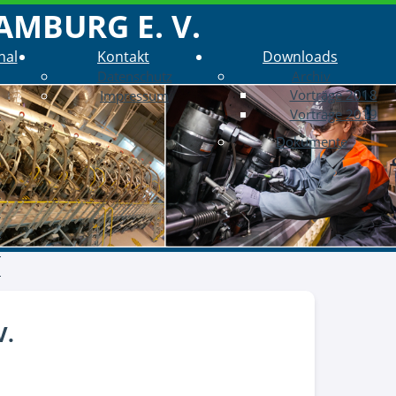
AMBURG E. V.
nal
Kontakt
Downloads
Datenschutz
Archiv
Vorträge 2018
Impressum
6
Vorträge 2019
5
Dokumente
4
3
2
1
0
9
8
V.