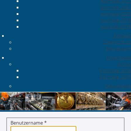
Journale-2022
Journale-2021
Journale-2020
Journale-2019
Journale-2018
Kontakt
Datenschutz
Impressum
Downloads
Archiv
Vorträge 2018
Vorträge 2019
Dokumente
Benutzername
*