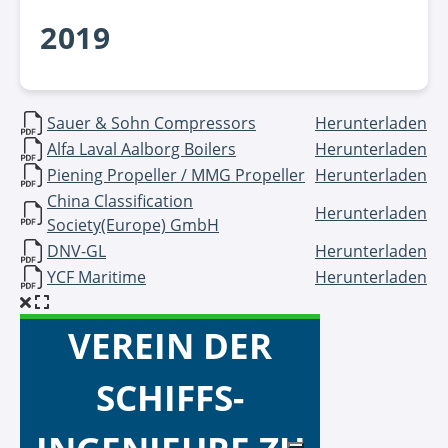
2019
Titel
Herunterladen
Sauer & Sohn Compressors
Herunterladen
Alfa Laval Aalborg Boilers
Herunterladen
Piening Propeller / MMG Propeller
Herunterladen
China Classification
Herunterladen
Society(Europe) GmbH
DNV-GL
Herunterladen
YCF Maritime
Herunterladen