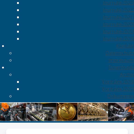
Journale-2023
Journale-2022
Journale-2021
Journale-2020
Journale-2019
Journale-2018
Kontakt
Datenschutz
Impressum
Downloads
Archiv
Vorträge 2018
Vorträge 2019
Dokumente