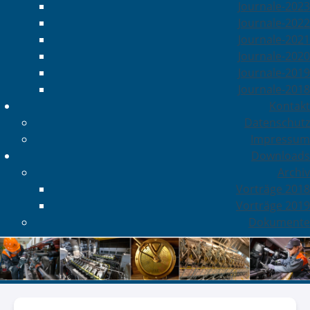
Journale-2023
Journale-2022
Journale-2021
Journale-2020
Journale-2019
Journale-2018
Kontakt
Datenschutz
Impressum
Downloads
Archiv
Vorträge 2018
Vorträge 2019
Dokumente