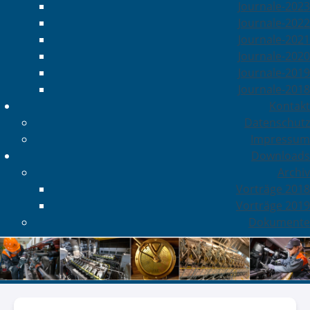
Journale-2023
Journale-2022
Journale-2021
Journale-2020
Journale-2019
Journale-2018
Kontakt
Datenschutz
Impressum
Downloads
Archiv
Vorträge 2018
Vorträge 2019
Dokumente