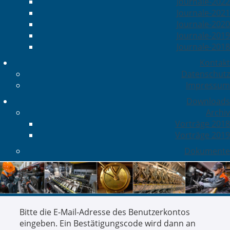
Journale-2022
Journale-2021
Journale-2020
Journale-2019
Journale-2018
Kontakt
Datenschutz
Impressum
Downloads
Archiv
Vorträge 2018
Vorträge 2019
Dokumente
Bitte die E-Mail-Adresse des Benutzerkontos
eingeben. Ein Bestätigungscode wird dann an