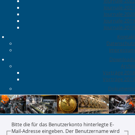
Journale-2022
Journale-2021
Journale-2020
Journale-2019
Journale-2018
Kontakt
Datenschutz
Impressum
Downloads
Archiv
Vorträge 2018
Vorträge 2019
Dokumente
Bitte die für das Benutzerkonto hinterlegte E-
Mail-Adresse eingeben. Der Benutzername wird