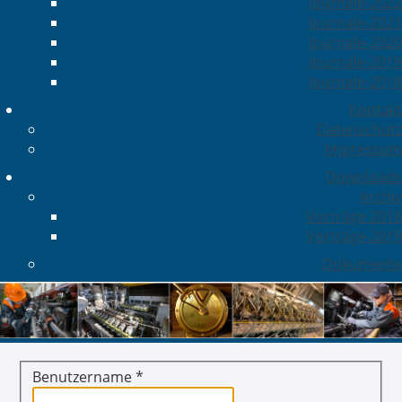
Journale-2022
Journale-2021
Journale-2020
Journale-2019
Journale-2018
Kontakt
Datenschutz
Impressum
Downloads
Archiv
Vorträge 2018
Vorträge 2019
Dokumente
Benutzername
*