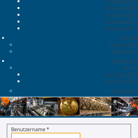
Journale-2022
Journale-2021
Journale-2020
Journale-2019
Journale-2018
Kontakt
Datenschutz
Impressum
Downloads
Archiv
Vorträge 2018
Vorträge 2019
Dokumente
Benutzername
*